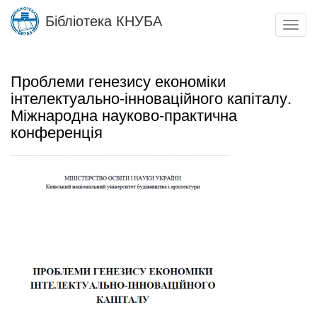
Skip
Бібліотека КНУБА
to
Toggl
main
navig
content
Проблеми генезису економіки
інтелектуально-інноваційного капіталу.
Міжнародна науково-практична
конференція