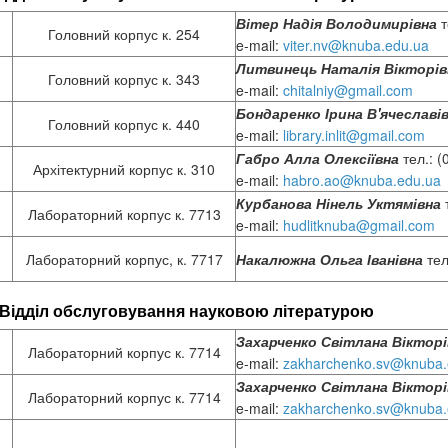
Вітер Надія Володимирівна
т
Головний корпус к. 254
e-mail:
viter.nv@knuba.edu.ua
Литвинець Наталія Вікторів
Головний корпус к. 343
e-mail:
chitalniy@gmail.com
Бондаренко Ірина В'ячеславі
Головний корпус к. 440
e-mail:
library.inlit@gmail.com
Габро Алла Олексіївна
тел.: (
Архітектурний корпус к. 310
e-mail:
habro.ao@knuba.edu.ua
Курбанова Нінель Уктямівна
т
Лабораторний корпус к. 7713
e-mail:
hudlitknuba@gmail.com
Лабораторний корпус, к. 7717
Накалюжна Ольга Іванівна
тел
Відділ обслуговування науковою літературою
Захарченко Світлана
Вікторі
Лабораторний корпус к. 7714
e-mail:
zakharchenko.sv@knuba.
Захарченко Світлана
Вікторі
Лабораторний корпус к. 7714
e-mail:
zakharchenko.sv@knuba.