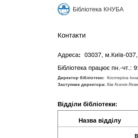
Skip
Бібліотека КНУБА
to
main
content
Контакти
Адреса
:
03037, м.Київ-037,
Бібліотека працює пн.-чт.: 9:
Директор бібліотеки:
Костеріна Інн
Заступник директора:
Кім Ксенія Яків
Відділи бібліотеки:
Назва відділу
В