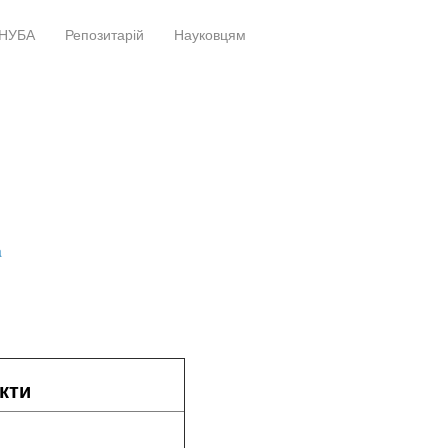
НУБА
Репозитарій
Науковцям
+
+
a
кти