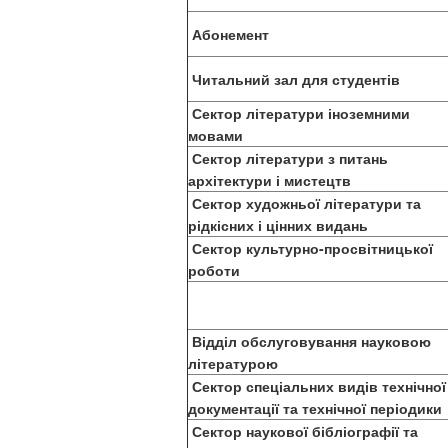
Абонемент
Читальний зал для студентів
Сектор літератури іноземними
мовами
Сектор літератури з питань
архітектури і мистецтв
Сектор художньої літератури та
рідкісних і цінних видань
Сектор культурно-просвітницької
роботи
Відділ обслуговування науковою
літературою
Сектор спеціальних видів технічної
документації та технічної періодики
Сектор наукової бібліографії та