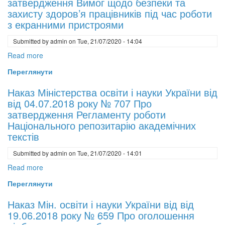
затвердження Вимог щодо безпеки та
України
захисту здоров’я працівників під час роботи
від
з екранними пристроями
9
Submitted by
admin
on
Tue, 21/07/2020 - 14:04
липня
2018
Read more
about
р.
Наказ
Переглянути
№
Міністерство
1/9-
Соціальної
Наказ Міністерства освіти і науки України від
434
Політики
від 04.07.2018 року № 707 Про
Щодо
України
затвердження Регламенту роботи
рекомендацій
від
Національного репозитарію академічних
з
14.02.2018
текстів
навчально-
№
методичного
Submitted by
admin
on
Tue, 21/07/2020 - 14:01
207
забезпечення
Про
Read more
about
затвердження
Наказ
Переглянути
Вимог
Міністерства
щодо
освіти
Наказ Мін. освіти і науки України від від
безпеки
і
19.06.2018 року № 659 Про оголошення
та
науки