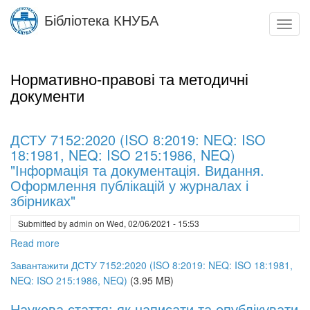
Skip
Бібліотека КНУБА
to
Toggl
main
navig
content
Нормативно-правові та методичні
документи
ДСТУ 7152:2020 (ISO 8:2019: NEQ: ISO
18:1981, NEQ: ISO 215:1986, NEQ)
"Інформація та документація. Видання.
Оформлення публікацій у журналах і
збірниках"
Submitted by
admin
on
Wed, 02/06/2021 - 15:53
Read more
about
ДСТУ
Завантажити ДСТУ 7152:2020 (ISO 8:2019: NEQ: ISO 18:1981,
7152:2020
NEQ: ISO 215:1986, NEQ)
(3.95 MB)
(ISO
8:2019:
Наукова стаття: як написати та опублікувати