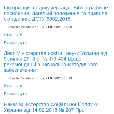
Інформація та документація. Бібліографічне
посилання. Загальні положення та правила
складання. ДСТУ 8302:2015
Submitted by
admin
on
Tue, 21/07/2020 - 14:20
Read more
about
Інформація
Переглянути
та
документація.
Лист Міністерства освіти і науки України від
Бібліографічне
9 липня 2018 р. № 1/9-434 Щодо
посилання.
рекомендацій з навчально-методичного
Загальні
забезпечення
положення
Submitted by
admin
on
Tue, 21/07/2020 - 14:13
та
правила
Read more
about
складання.
Лист
Переглянути
ДСТУ
Міністерства
8302:2015
освіти
Наказ Міністерство Соціальної Політики
і
України від 14.02.2018 № 207 Про
науки