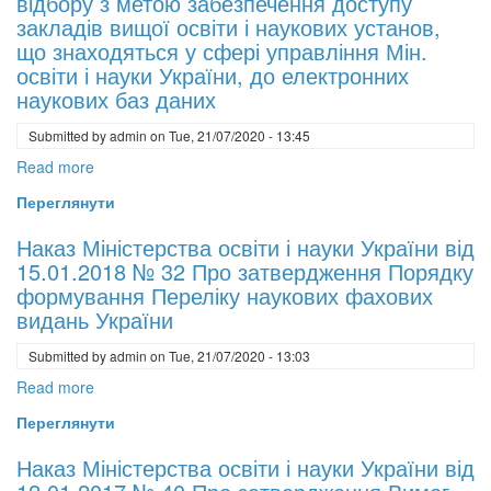
відбору з метою забезпечення доступу
захисту
України
закладів вищої освіти і наукових установ,
здоров’я
від
що знаходяться у сфері управління Мін.
працівників
від
освіти і науки України, до електронних
під
04.07.2018
наукових баз даних
час
року
роботи
Submitted by
admin
on
Tue, 21/07/2020 - 13:45
№
з
707
Read more
about
екранними
Про
Наказ
Переглянути
пристроями
затвердження
Мін.
Регламенту
освіти
Наказ Міністерства освіти і науки України від
роботи
і
15.01.2018 № 32 Про затвердження Порядку
Національного
науки
формування Переліку наукових фахових
репозитарію
України
видань України
академічних
від
текстів
Submitted by
admin
on
Tue, 21/07/2020 - 13:03
від
19.06.2018
Read more
about
року
Наказ
Переглянути
№
Міністерства
659
освіти
Наказ Міністерства освіти і науки України від
Про
і