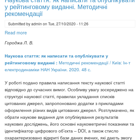
NEQ:
у рейтинговому виданні. Методичні
ISO
рекомендації
18:1981,
Submitted by
admin
on
Tue, 27/10/2020 - 11:26
NEQ:
ISO
Read more
about
215:1986,
Наукова
Городжа Л. В.
NEQ)
стаття:
"Інформація
як
Наукова стаття: як написати та опублікувати у
та
написати
рейтинговому виданні :
Методичні рекомендації / Київ: Ін-т
документація.
та
електродинаміки НАН України. 2020. 48 с.
Видання.
опублікувати
Оформлення
у
У роботі подано правила написання тексту наукової статті
публікацій
рейтинговому
відповідно до сучасних вимог. Особливу увагу зосереджено на
у
виданні.
структурі наукової статті, правилах укладання списків
журналах
Методичні
цитованих джерел, запропоновано додатки з прикладами
і
рекомендації
оформлення різних видів цитованих джерел. Розтлумачено, як
збірниках"
обрати наукове видання для опублікування результатів
наукових досліджень, його основні наукометричні показники та
ідентифікатор цифрового об’єкта – DOI, а також стисло
охарактеризовано відкриті бази даних вчених, які дають змогу