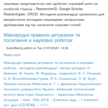
науковцю представити всі свої здобутки і науковий шлях на
особистій сторінці – ResearcherID, Google Scholar,
Researchgate, ORCID. Методичні рекомендації призначено для
використання молодими науковцями, аспірантами,
здобувачами під час написання наукових статей.
Міжнародні правила цитування та
посилання в наукових роботах
Submitted by
admin
on
Tue, 21/07/2020 - 14:26
Read more
about
Міжнародні
Міжнародні правила цитування та посилання в наукових
правила
роботах : методичні рекомендації / автори-укладачі: О.
цитування
Боженко, Ю. Корян, М. Федорець ; редколегія: В. С. Пашкова,
та
О. В. Воскобойнікова-Гузєва, Я. Є. Сошинська, О. М. Бруй ;
посилання
Науково-технічна бібліотека ім. Г. І. Денисенка Національного
в
технічного університету України «Київський політехнічний
наукових
інститут імені Ігоря Сікорського» ; Українська бібліотечна
роботах
асоціація. – Київ : УБА, 2016. – Електрон. вид. – 1 електрон.
опт. диск (CD-ROM). – 117 с.