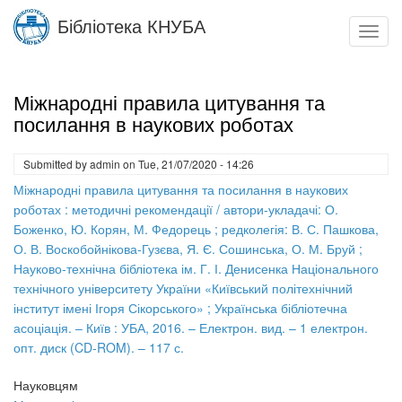
Skip
Бібліотека КНУБА
to
Toggl
main
navig
content
Міжнародні правила цитування та
посилання в наукових роботах
Submitted by
admin
on
Tue, 21/07/2020 - 14:26
Міжнародні правила цитування та посилання в наукових
роботах : методичні рекомендації / автори-укладачі: О.
Боженко, Ю. Корян, М. Федорець ; редколегія: В. С. Пашкова,
О. В. Воскобойнікова-Гузєва, Я. Є. Сошинська, О. М. Бруй ;
Науково-технічна бібліотека ім. Г. І. Денисенка Національного
технічного університету України «Київський політехнічний
інститут імені Ігоря Сікорського» ; Українська бібліотечна
асоціація. – Київ : УБА, 2016. – Електрон. вид. – 1 електрон.
опт. диск (CD-ROM). – 117 с.
Науковцям