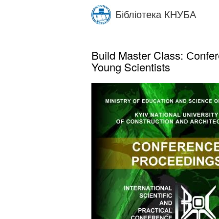
Skip
Бібліотека КНУБА
to
main
content
Build Master Class: Сonfere
Young Scientists