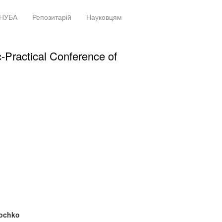
НУБА
Репозитарій
Науковцям
+
+
c-Practical Conference of
kochko