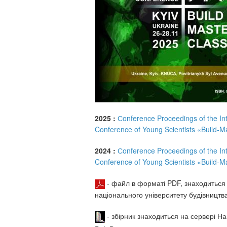
2025 :
Сonference Proceedings of the Inte
Conference of Young Scientists «Build-M
2024 :
Сonference Proceedings of the Inte
Conference of Young Scientists «Build-M
- файл в форматі PDF, знаходиться н
національного університету будівництва 
- збірник знаходиться на сервері Нац