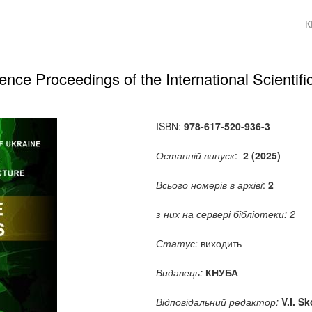
К
nce Proceedings of the International Scientifi
ISBN:
978-617-520-936-3
Останній випуск
:
2 (2025)
Всього номерів в архіві
:
2
з них на сервері бібліотеки: 2
Статус:
виходить
Видавець:
КНУБА
Відповідальний редактор:
V.I. S