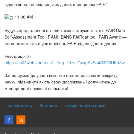
відповідності дослідницьких даних принципам FAIR”
11:00 AM
Будуть представлені огляди таких інструментів, як: FAIR Data
Self-Assessment Tool, F-UJI, DANS FAIRdat tool, FAIR Aware —
які допомагають оцінити рівень FAIR-відповідності даних.
Реєстрація >>
https://us02web.zoom.us/.../reg.../dzvLOvapRzSo4S3CSUKhZw...
Запрошуємо до участі всіх, хто прагне розвивати відкриту
науку, підвищити якість своїх досліджень і долучитись до
міжнародної наукової спільноти!
Про бібліотеку
Контакти
Історія поруч із нами