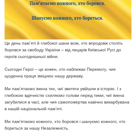
Це день пам’яті й глибокої шани всім, хто впродовж століть
боровся за свободу України – від лицарів Київської Русі до
героїв сьогоднішньої війни.
Сьогодні Герої – це кожен, хто наближає Перемогу, чия
щоденна праця зміцнює нашу державу.
Ми пам’ятаємо імена тих, чиї звитяги увійшли в історію. І з
глибокою вдячністю схиляємо голови перед тими, чиї імена
загубилися в часі, але чия самопожертва навічно викарбувана
в нашій національній пам’яті.
Ми пам'ятаємо кожного, хто боровся і шануємо кожного, хто
бореться за нашу Незалежність.