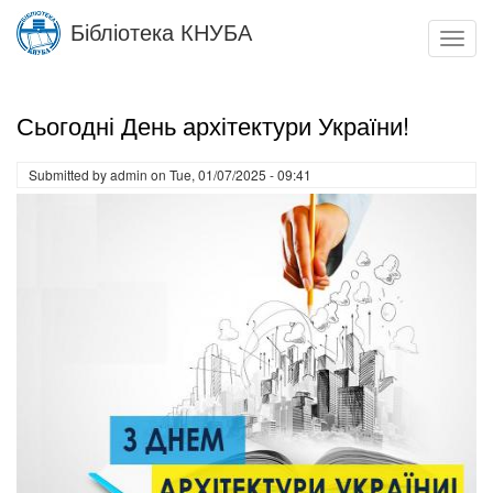
Skip
Бібліотека КНУБА
to
Toggl
main
navig
content
Сьогодні День архітектури України!
Submitted by
admin
on
Tue, 01/07/2025 - 09:41