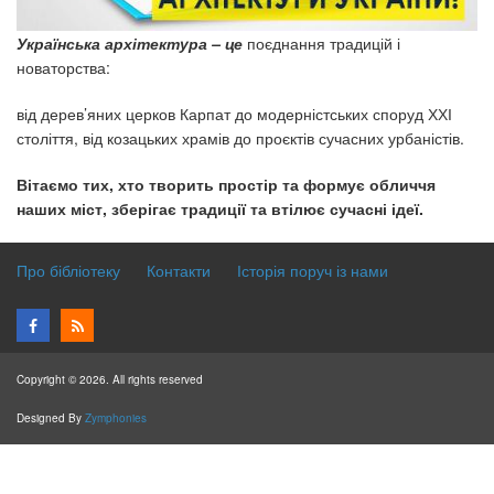
Українська архітектура – це
поєднання традицій і
новаторства:
від дерев’яних церков Карпат до модерністських споруд ХХІ
століття, від козацьких храмів до проєктів сучасних урбаністів.
Вітаємо тих, хто творить простір та формує обличчя
наших міст, зберігає традиції та втілює сучасні ідеї.
Про бібліотеку
Контакти
Історія поруч із нами
Copyright © 2026. All rights reserved
Designed By
Zymphonies