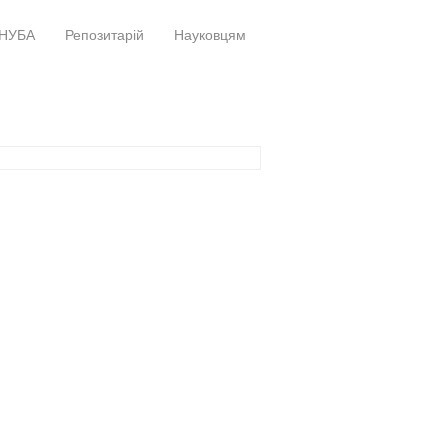
НУБА
Репозитарій
Науковцям
+
+