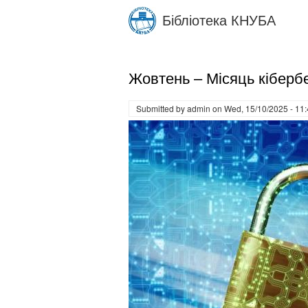
Skip
Бібліотека КНУБА
to
main
content
Жовтень – Місяць кіберб
Submitted by
admin
on
Wed, 15/10/2025 - 11