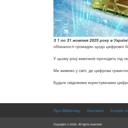
З 1 по 31 жовтня 2025 року в Україн
обізнаності громадян щодо цифрової бе
У цьому році кампанія проходить під г
Ми живемо у світі, де цифрова грамотні
Будьте свідомими користувачами цифро
Про бібліотеку
Контакти
Історія п
Copyright © 2026. All rights reserved