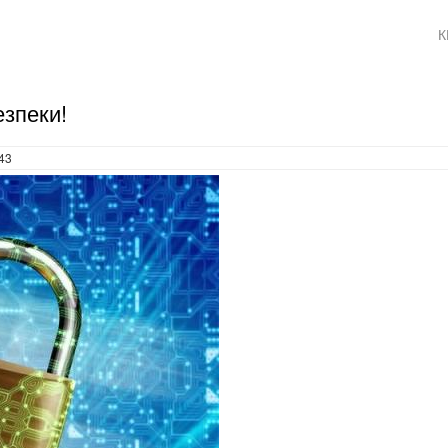
К
езпеки!
:43