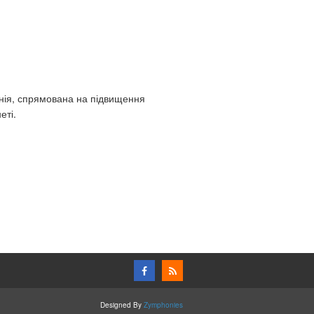
нія, спрямована на підвищення
еті.
Designed By
Zymphonies