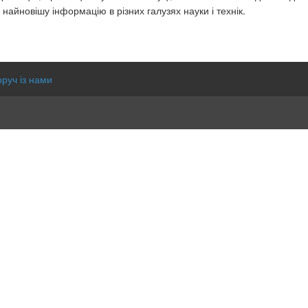
айновішу інформацію в різних галузях науки і технік.
оруч із нами