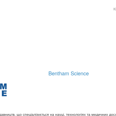
К
Bentham Science
давництв, що спеціалізується на науці, технологіях та медичних до