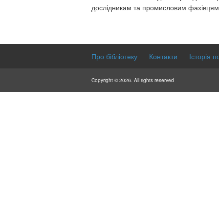
дослідникам та промисловим фахівцям н
Про бібліотеку
Контакти
Історія п
Copyright © 2026. All rights reserved