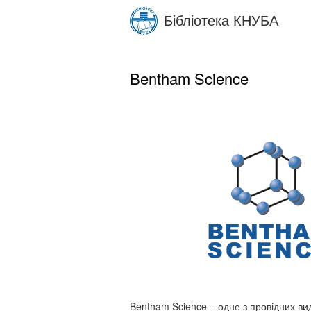
Skip
Бібліотека КНУБА
to
main
content
Bentham Science
Bentham Science – одне з провідних ви