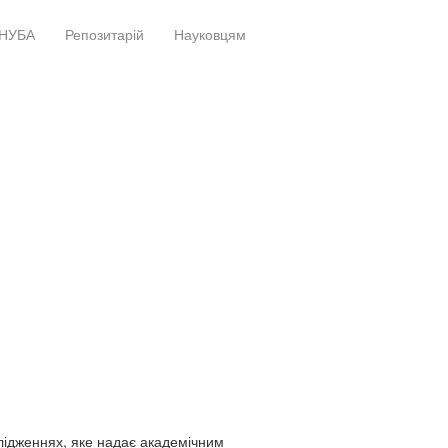
НУБА
Репозитарій
Науковцям
+
+
слідженнях, яке надає академічним