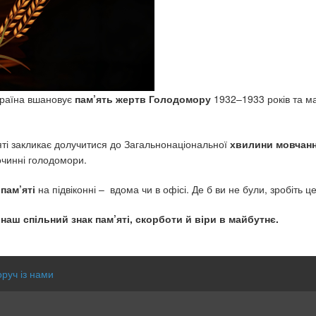
країна вшановує
пам’ять жертв Голодомору
1932–1933 років та ма
’яті закликає долучитися до Загальнонаціональної
хвилини мовчанн
очинні голодомори.
 пам’яті
на підвіконні – вдома чи в офісі. Де б ви не були, зробіть це
 наш спільний знак пам’яті, скорботи й віри в майбутнє.
оруч із нами