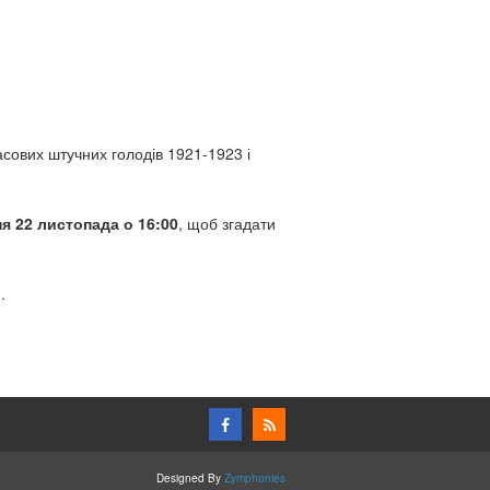
сових штучних голодів 1921-1923 і
я 22 листопада о 16:00
, щоб згадати
.
Designed By
Zymphonies