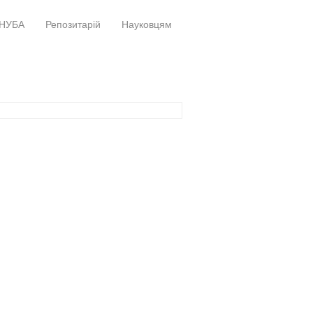
НУБА
Репозитарій
Науковцям
+
+