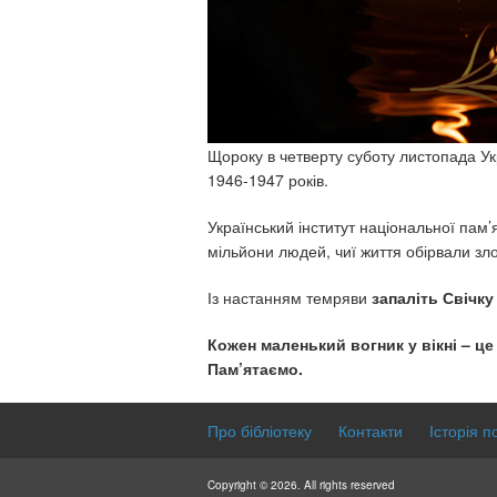
Щороку в четверту суботу листопада У
1946-1947 років.
Український інститут національної пам
мільйони людей, чиї життя обірвали зл
Із настанням темряви
запаліть Свічку
Кожен маленький вогник у вікні – це
Пам’ятаємо.
Про бібліотеку
Контакти
Історія п
Copyright © 2026. All rights reserved