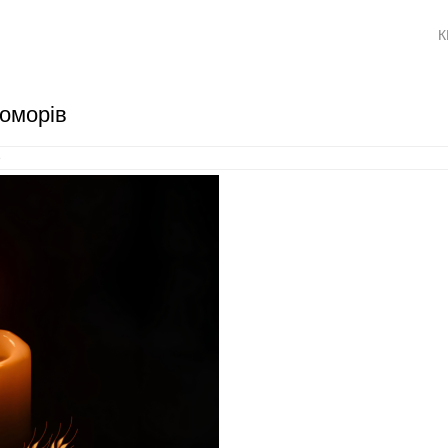
К
доморів
9