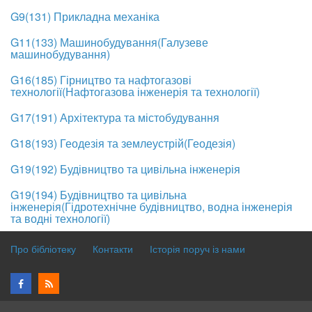
G9(131) Прикладна механіка
G11(133) Машинобудування(Галузеве
машинобудування)
G16(185) Гірництво та нафтогазові
технології(Нафтогазова інженерія та технології)
G17(191) Архітектура та містобудування
G18(193) Геодезія та землеустрій(Геодезія)
G19(192) Будівництво та цивільна інженерія
G19(194) Будівництво та цивільна
інженерія(Гідротехнічне будівництво, водна інженерія
та водні технології)
Про бібліотеку
Контакти
Історія поруч із нами