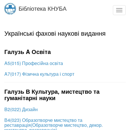
Skip
Бібліотека КНУБА
to
Toggl
main
navig
content
Українські фахові наукові видання
Галузь A Освіта
A5(015) Професійна освіта
A7(017) Фізична культура і спорт
Галузь В Культура, мистецтво та
гуманітарні науки
B2(022) Дизайн
В4(023) Образотворче мистецтво та
реставрація(Образотворче мистецтво, декор.
мистецтво, реставрація)