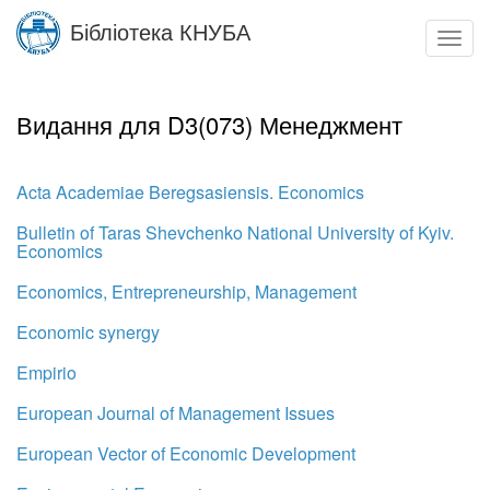
Skip
Бібліотека КНУБА
to
Toggl
main
navig
content
Видання для D3(073) Менеджмент
Acta Academiae Beregsasiensis. Economics
Bulletin of Taras Shevchenko National University of Kyiv.
Economics
Economics, Entrepreneurship, Management
Economic synergy
Empirio
European Journal of Management Issues
European Vector of Economic Development