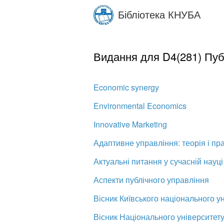
Skip
Бібліотека КНУБА
to
main
content
Видання для D4(281) Пуб
Economic synergy
Environmental Economics
Innovative Marketing
Адаптивне управління: теорія і пр
Актуальні питання у сучасній науці
Аспекти публічного управління
Вісник Київського національного 
Вісник Національного університету