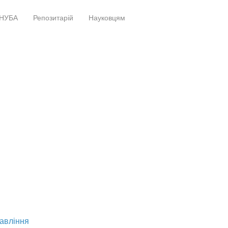
НУБА
Репозитарій
Науковцям
+
+
равління