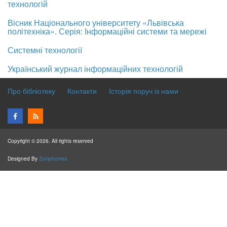
технологій
Вісник Національного університету «Львівська
політехніка». Серія: Інформаційні системи та мережі
Системні технології
Український журнал інформаційних технологій
Про бібліотеку
Контакти
Історія поруч із нами
Copyright © 2026. All rights reserved
Designed By
Zymphonies