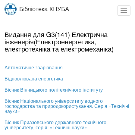
Skip
Бібліотека КНУБА
to
Toggl
main
navig
content
Видання для G3(141) Електрична
інженерія(Електроенергетика,
електротехніка та електромеханіка)
Автоматичне зварювання
Відновлювана енергетика
Вісник Вінницького політехнічного інституту
Вісник Національного університету водного
господарства та природокористування. Серія «Технічні
науки»
Вісник Приазовського державного технічного
університету, серія: «Технічні науки»