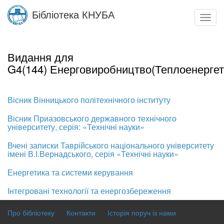
Skip
Бібліотека КНУБА
to
Toggl
main
navig
content
Видання для
G4(144) Енерговиробництво(Теплоенергет
Вісник Вінницького політехнічного інституту
Вісник Приазовського державного технічного
університету, серія: «Технічні науки»
Вчені записки Таврійського національного університету
імені В.І.Вернадського, серія «Технічні науки»
Енергетика та системи керування
Інтегровані технології та енергозбереження
Про бібліотеку
Контакти
Історія поруч із нами