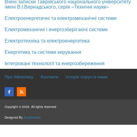
Вчені записки Таврійського національного університету
імені В.І.Вернадського, серія «Технічні науки»
Електроенергетичні та електромеханічні системи
Електромеханічні і енергозберігаючі системи
Електротехніка та електроенергетика
Енергетика та системи керування
Інтегровані технології та енергозбереження
Про бібліотеку
Контакти
Історія поруч із нами
Copyright © 2026. All rights reserved
Designed By
Zymphonies