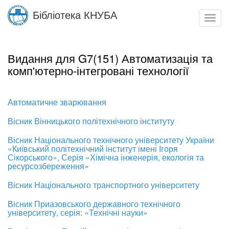
Skip
Бібліотека КНУБА
to
Toggl
main
navig
content
Видання для G7(151) Автоматизація та
комп'ютерно-інтегровані технології
Автоматичне зварювання
Вісник Вінницького політехнічного інституту
Вісник Національного технічного університету України
«Київський політехнічний інститут імені Ігоря
Сікорського», Серія «Хімічна інженерія, екологія та
ресурсозбереження»
Вісник Національного транспортного університету
Вісник Приазовського державного технічного
університету, серія: «Технічні науки»