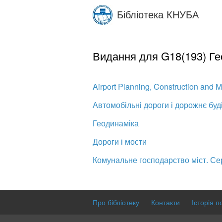
Skip
Бібліотека КНУБА
to
main
content
Видання для G18(193) Гео
Airport Planning, Construction and 
Автомобільні дороги і дорожнє буд
Геодинаміка
Дороги і мости
Комунальне господарство міст. Сер
Про бібліотеку
Контакти
Історія п