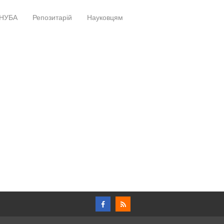
НУБА
Репозитарій
Науковцям
+
+