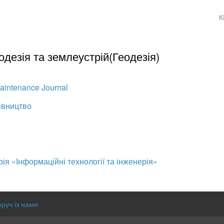
К
дезія та землеустрій(Геодезія)
Maintenance Journal
івництво
ія «Інформаційні технології та інженерія»
оруч із нами