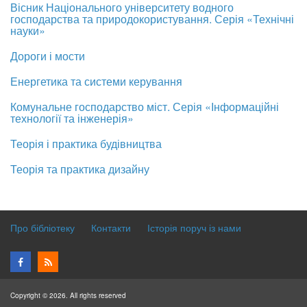
Вісник Національного університету водного
господарства та природокористування. Серія «Технічні
науки»
Дороги і мости
Енергетика та системи керування
Комунальне господарство міст. Серія «Інформаційні
технології та інженерія»
Теорія і практика будівництва
Теорія та практика дизайну
Про бібліотеку
Контакти
Історія поруч із нами
Copyright © 2026. All rights reserved