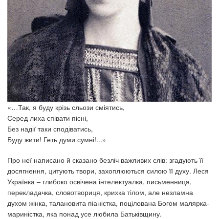
«…Так, я буду крізь сльози сміятись,
Серед лиха співати пісні,
Без надії таки сподіватись,
Буду жити! Геть думи сумні!...»
Про неї написано й сказано безліч важливих слів: згадують її
досягнення, цитують твори, захоплюються силою її духу. Леся
Українка – глибоко освічена інтелектуалка, письменниця,
перекладачка, словотвориця, крихка тілом, але незламна
духом жінка, талановита піаністка, поцілована Богом малярка-
мариністка, яка понад усе любила Батьківщину.