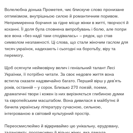
Волелюбна донька Прометея, чиє блискуче слово пронизане
оптимізмом, внутрішньою силою й романтичним поривом.
Непримиренна борчиня за гідне місце жінки в житті, творчості й
коханні. Її доля була сповнена випробувань і болю, але попри
все вона «без надії таки сподівалась» – рядок, що став
символом незламності. Ці слова, що стали жіночим гаслом для
тисяч українок, надихають і сьогодні на боротьбу, віру та
перемогу.
Щоб осягнути неймовірну велич і геніальний талант Лесі
Українки, її потрібно читати. За своє недовге життя вона
встигла сказати надзвичайно багато. Перший вірш у дев’ять
років, останній – у сорок. Близько 270 поезій, поеми,
драматичні твори і кожен із них вирізняється глибиною думки
та європейським масштабом. Вона дивилася в майбутнє й
бачила українську літературу сучасною, сильною,
інтегрованою в світовий культурний простір.
Переосмислюймо й відкриваймо цю унікальну, ерудовану,
талановиту, прогресивну й вільну жінку, яка ламала