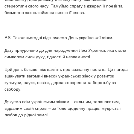
стереотипи свого часу. Тамуймо спрагу з джерел її поезії та
безмежно захоплюймося силою її слова.
P.S. Також cьогодні відзначаємо День української жінки.
Дату приурочено до дня народження Лесі Українки, яка стала
символом сили духу, гідності й незламності.
Цей день більше, ніж пам’ять про визначну постать. Це нагода
вшанувати вагомий внесок українських жінок у розвиток
культури, науки, освіти, державотворення та боротьбу за
свободу.
Дякуємо всім українським жінкам – сильним, талановитим,
відданим своїй справі – за їхню щоденну працю, мудрість і
любов до рідної землі.