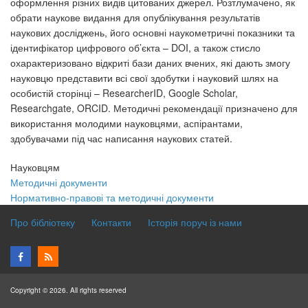
оформлення різних видів цитованих джерел. Розтлумачено, як
обрати наукове видання для опублікування результатів
наукових досліджень, його основні наукометричні показники та
ідентифікатор цифрового об’єкта – DOI, а також стисло
охарактеризовано відкриті бази даних вчених, які дають змогу
науковцю представити всі свої здобутки і науковий шлях на
особистій сторінці – ResearcherID, Google Scholar,
Researchgate, ORCID. Методичні рекомендації призначено для
використання молодими науковцями, аспірантами,
здобувачами під час написання наукових статей.
Науковцям
Методичні документи
Нормативно-правові та методичні документи
Про бібліотеку
Контакти
Історія поруч із нами
Copyright © 2026. All rights reserved