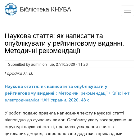
Skip
Бібліотека КНУБА
to
Toggl
main
navig
content
Наукова стаття: як написати та
опублікувати у рейтинговому виданні.
Методичні рекомендації
Submitted by
admin
on
Tue, 27/10/2020 - 11:26
Городжа Л. В.
Наукова стаття: як написати та опублікувати у
рейтинговому виданні :
Методичні рекомендації / Київ: Ін-т
електродинаміки НАН України. 2020. 48 с.
У роботі подано правила написання тексту наукової статті
відповідно до сучасних вимог. Особливу увагу зосереджено на
структурі наукової статті, правилах укладання списків
цитованих джерел, запропоновано додатки з прикладами