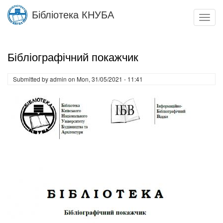
Skip
Бібліотека КНУБА
to
Toggl
main
navig
content
Бібліографічний покажчик
Submitted by
admin
on
Mon, 31/05/2021 - 11:41