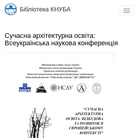
Skip
Бібліотека КНУБА
to
Toggl
main
navig
content
Сучасна архітектурна освіта:
Всеукраїнська наукова конференція