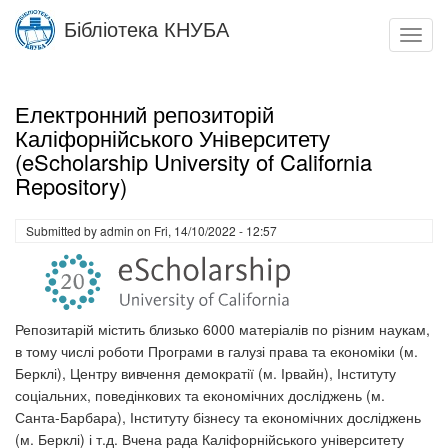
Skip
Бібліотека КНУБА
to
Toggl
main
navig
content
Електронний репозиторій
Каліфорнійського Університету
(eScholarship University of California
Repository)
Submitted by
admin
on
Fri, 14/10/2022 - 12:57
Репозитарій містить близько 6000 матеріалів по різним наукам,
в тому числі роботи Програми в галузі права та економіки (м.
Берклі), Центру вивчення демократії (м. Ірвайн), Інституту
соціальних, поведінкових та економічних досліджень (м.
Санта-Барбара), Інституту бізнесу та економічних досліджень
(м. Берклі) і т.д. Вчена рада Каліфорнійського університету