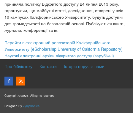
прийняла політику Відкритого доступу 24 липня 2013 року,
гарантуючи, що майбутні статті, дослідження, створені у всіх
10 кампусах Каліфорнійського Університету, будуть доступні
для громадськості на безоплатній основі. Публікуються книги,
журнали, конференції та ін.
Перейти в електронний репозиторій Каліфорнійського
Університету (eScholarship University of California Repository)
Наукові електронні архіви відкритого доступу (зарубіжні)
Про бібліотеку
Контакти
Історія поруч із нами
Copyright © 2026. All rights reserved
Designed By
Zymphonies