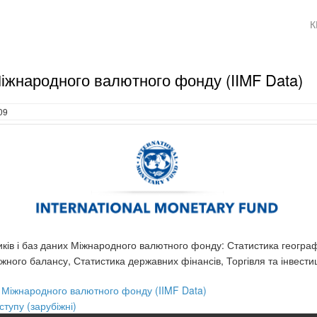
К
Міжнародного валютного фонду (IIMF Data)
09
иків і баз даних Міжнародного валютного фонду: Статистика географ
жного балансу, Статистика державних фінансів, Торгівля та інвестиц
 Міжнародного валютного фонду (IIMF Data)
ступу (зарубіжні)