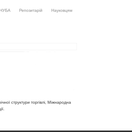
НУБА
Репозитарій
Науковцям
+
+
ічної структури торгівлі, Міжнародна
ії.