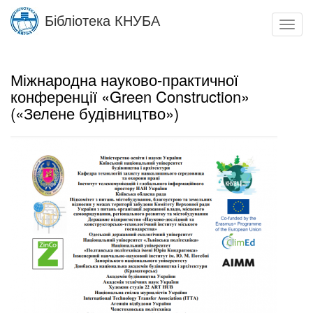
Skip
Бібліотека КНУБА
to
Toggl
main
navig
content
Міжнародна науково-практичної
конференції «Green Construction»
(«Зелене будівництво»)