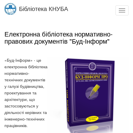
Skip
Бібліотека КНУБА
to
Toggl
main
navig
content
Електронна бібліотека нормативно-
правових документів "Буд-Інформ"
«Буд-Інформ» - це
електронна бібліотека
нормативно-
технічних документів
у галузі будівництва,
проектування та
архітектури, що
застосовуються у
діяльності керівних та
інженерно-технічних
працівників.