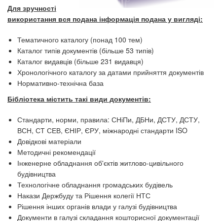
Для зручності
використання вся подана інформація подана у вигляді:
Тематичного каталогу (понад 100 тем)
Каталог типів документів (більше 53 типів)
Каталог видавців (більше 231 видавця)
Хронологічного каталогу за датами прийняття документів
Нормативно-технічна база
Бібліотека містить такі види документів:
Стандарти, норми, правила: СНіПи, ДБНи, ДСТУ, ДСТУ,
ВСН, СТ СЕВ, ЄНІР, ЄРУ, міжнародні стандарти ISO
Довідкові матеріали
Методичні рекомендації
Інженерне обладнання об'єктів житлово-цивільного
будівництва
Технологічне обладнання громадських будівель
Накази Держбуду та Рішення колегії НТС
Рішення інших органів влади у галузі будівництва
Документи в галузі складання кошторисної документації