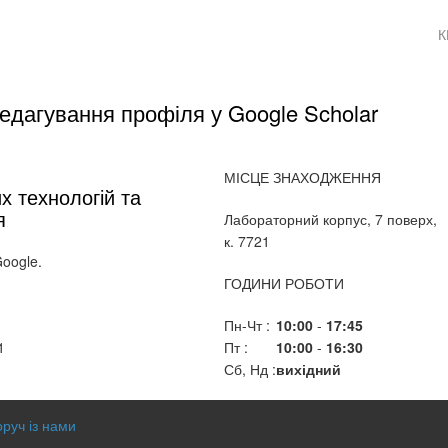
К
едагування профіля у Google Scholar
МІСЦЕ ЗНАХОДЖЕННЯ
х технологій та
я
Лабораторний корпус, 7 поверх,
к. 7721
Google.
ГОДИНИ РОБОТИ
Пн-Чт :
10:00
-
17:45
1
Пт :
10:00
-
16:30
Сб, Нд :
вихідний
оруч із нами