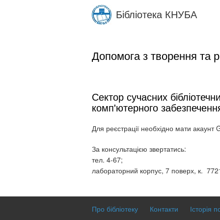
Skip
Бібліотека КНУБА
to
main
content
Допомога з творення та р
Сектор сучасних бібліотечни
комп'ютерного забезпеченн
Для реєстрації необхідно мати акаунт 
За консультацією звертатись:
тел. 4-67;
лабораторний корпус, 7 поверх, к. 772
Про бібліотеку
Контакти
Історія п