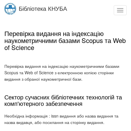
Skip
Бібліотека КНУБА
to
Toggl
main
navig
content
Перевірка видання на індексацію
наукометричними базами Scopus та Web
of Science
Перевірка видання на індексацію наукометричними базами
Scopus та Web of Science з електронною копією сторінки
видання з обраної наукометричної бази.
Сектор сучасних бібліотечних технологій та
комп'ютерного забезпечення
Необхідна інформація : issn видання або назва видання та
назва видавця, або посилання на сторінку видання.