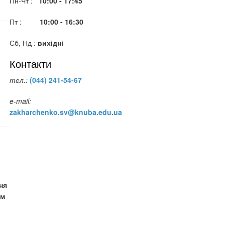
Пн-Чт :
10:00 - 17:45
Пт :
10:00 - 16:30
Сб, Нд :
вихідні
Контакти
тел.:
(044) 241-54-67
e-mail:
zakharchenko.sv@knuba.edu.ua
ня
ом