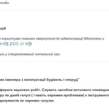
особи.
ацій
користувач повинен звернутися до адміністрації бібліотеки з
39 KB
], [
DOC, 21 KB
])
ки у спеціалізований читальний зал.
 інженера з експлуатації будівель і споруд"
еферати наукових робіт. Служить засобом поточного оповіщен
ру по даній галузі ( і навіть окремим проблемам) є інструмент
документів по окремих галузях
.