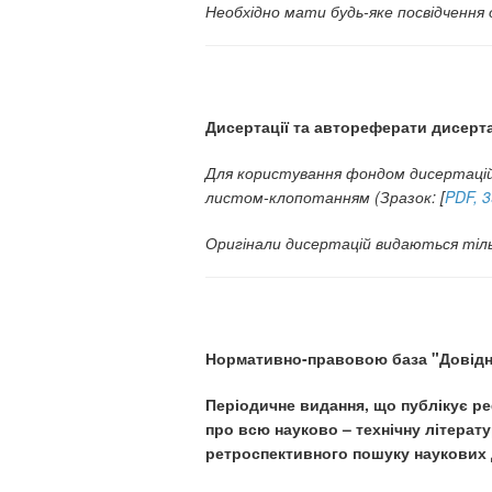
Необхідно мати будь-яке посвідчення 
Дисертації та автореферати дисерт
Для користування фондом дисертацій 
листом-клопотанням (Зразок: [
PDF, 
Оригінали дисертацій видаються тіль
Нормативно-правовою база "Довідник
Періодичне видання, що публікує р
про всю науково – технічну літерату
ретроспективного пошуку наукових 