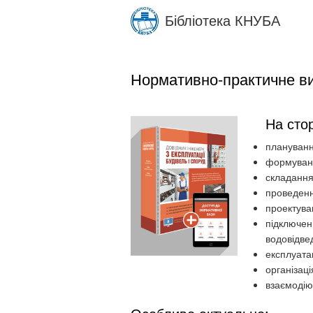
Skip
Бібліотека КНУБА
to
main
content
Нормативно-практичне вид
На стор
плануванн
формуванн
складання 
проведенн
проектува
підключен
водовідве
експлуата
організаці
взаємодію