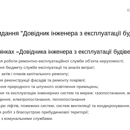
К
ання "Довідник інженера з експлуатації буд
інках «Довідника інженера з експлуатації будіве
я роботи ремонтно-експлуатаційної служби об'єкта нерухомості;
я бюджету служби експлуатації та аналіз витрат;
актів і планів капітального ремонту;
я реконструкції фасадів та ремонту покрівлі;
ння природного та штучного освітлення приміщень;
ня та експлуатацію інженерних систем та мереж: газопостачання, 
дення, електропостачання, теплопостачання
цію ліфтів, пожежних систем, систем вентиляції та кондиціонування,
я робіт з благоустрою прибудинкової території;
 з комунальними службами.