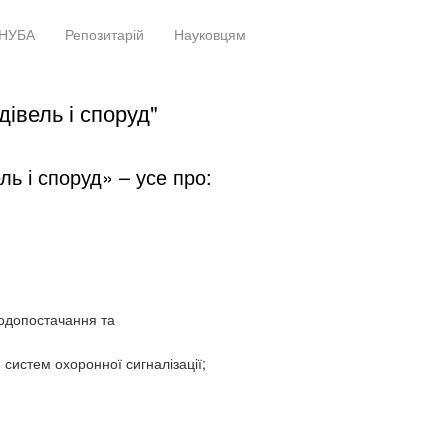
НУБА
Репозитарій
Науковцям
+
+
івель і споруд"
ль і споруд» – усе про:
водопостачання та
 систем охоронної сигналізації;