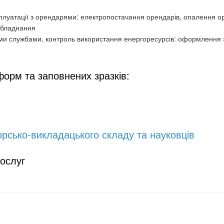
плуатації з орендарями: електропостачання орендарів, опалення 
обладнання
ми службами, контроль використання енергоресурсів: оформлення зві
форм та заповнених зразків:
рсько-викладацького складу та науковців
ослуг