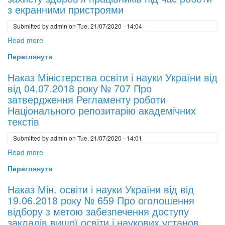
від
з екранними пристроями
9
Submitted by
admin
on
Tue, 21/07/2020 - 14:04
липня
2018
Read more
about
р.
Наказ
Переглянути
№
Міністерство
1/9-
Соціальної
Наказ Міністерства освіти і науки України від
434
Політики
від 04.07.2018 року № 707 Про
Щодо
України
затвердження Регламенту роботи
рекомендацій
від
Національного репозитарію академічних
з
14.02.2018
текстів
навчально-
№
методичного
Submitted by
admin
on
Tue, 21/07/2020 - 14:01
207
забезпечення
Про
Read more
about
затвердження
Наказ
Переглянути
Вимог
Міністерства
щодо
освіти
Наказ Мін. освіти і науки України від від
безпеки
і
19.06.2018 року № 659 Про оголошення
та
науки
відбору з метою забезпечення доступу
захисту
України
закладів вищої освіти і наукових установ,