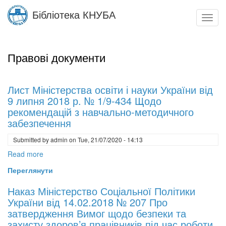
Skip
Бібліотека КНУБА
to
Toggl
main
navig
content
Правові документи
Лист Міністерства освіти і науки України від
9 липня 2018 р. № 1/9-434 Щодо
рекомендацій з навчально-методичного
забезпечення
Submitted by
admin
on
Tue, 21/07/2020 - 14:13
Read more
about
Лист
Переглянути
Міністерства
освіти
Наказ Міністерство Соціальної Політики
і
України від 14.02.2018 № 207 Про
науки
затвердження Вимог щодо безпеки та
України
захисту здоров’я працівників під час роботи