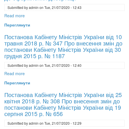
відбору
України
з
Submitted by
admin
on
Tue, 21/07/2020 - 12:43
від
метою
15.01.2018
Read more
about
забезпечення
№
Наказ
Переглянути
доступу
32
Міністерства
закладів
Про
освіти
Постанова Кабінету Міністрів України від 10
вищої
затвердження
і
травня 2018 р. № 347 Про внесення змін до
освіти
Порядку
науки
постанови Кабінету Міністрів України від 30
і
формування
України
грудня 2015 р. № 1187
наукових
Переліку
від
установ,
наукових
Submitted by
admin
on
Tue, 21/07/2020 - 12:40
12.01.2017
що
фахових
№
Read more
about
знаходяться
видань
40
Постанова
Переглянути
у
України
Про
Кабінету
сфері
затвердження
Міністрів
Постанова Кабінету Міністрів України від 25
управління
Вимог
України
квітня 2018 р. № 308 Про внесення змін до
Мін.
до
від
постанови Кабінету Міністрів України від 19
освіти
оформлення
10
серпня 2015 р. № 656
і
дисертації
травня
науки
Submitted by
admin
on
Tue, 21/07/2020 - 12:29
2018
України,