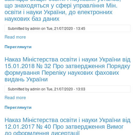
здоров’я
від
що знаходяться у сфері управління Мін.
працівників
від
освіти і науки України, до електронних
під
04.07.2018
наукових баз даних
час
року
роботи
Submitted by
admin
on
Tue, 21/07/2020 - 13:45
№
з
707
Read more
about
екранними
Про
Наказ
Переглянути
пристроями
затвердження
Мін.
Регламенту
освіти
Наказ Міністерства освіти і науки України від
роботи
і
15.01.2018 № 32 Про затвердження Порядку
Національного
науки
формування Переліку наукових фахових
репозитарію
України
видань України
академічних
від
текстів
Submitted by
admin
on
Tue, 21/07/2020 - 13:03
від
19.06.2018
Read more
about
року
Наказ
Переглянути
№
Міністерства
659
освіти
Наказ Міністерства освіти і науки України від
Про
і
12.01.2017 № 40 Про затвердження Вимог
оголошення
науки
до оформлення дисертації