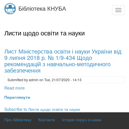
Skip
Бібліотека КНУБА
to
Toggl
main
navig
content
Листи щодо освіти та науки
Лист Міністерства освіти і науки України від
9 липня 2018 р. № 1/9-434 Щодо
рекомендацій з навчально-методичного
забезпечення
Submitted by
admin
on
Tue, 21/07/2020 - 14:13
Read more
about
Лист
Переглянути
Міністерства
освіти
Subscribe to Листи щодо освіти та науки
і
Про бібліотеку
науки
Контакти
Історія поруч із нами
України