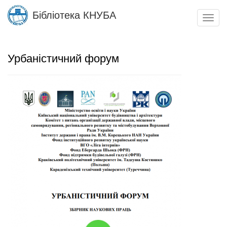
Skip
Бібліотека КНУБА
to
Toggl
main
navig
content
Урбаністичний форум