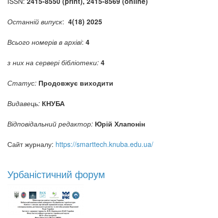
ISSN:
2415-8550 (print), 2415-8569 (online)
Останній випуск
:
4(18) 2025
Всього номерів в архіві
:
4
з них на сервері бібліотеки:
4
Статус:
Продовжує виходити
Видавець:
КНУБА
Відповідальний редактор:
Юрій Хлапонін
Сайт журналу:
https://smarttech.knuba.edu.ua/
Урбаністичний форум