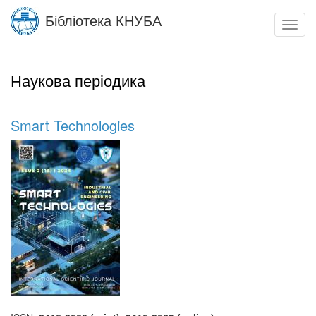
Skip
Бібліотека КНУБА
to
Toggl
main
navig
content
Наукова періодика
Smart Technologies