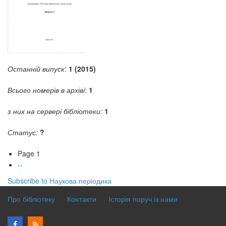
Останній випуск
:
1 (2015)
Всього номерів в архіві
:
1
з них на сервері бібліотеки:
1
Статус:
?
Page 1
Pagination
Next
››
page
Subscribe to Наукова періодика
Про бібліотеку
Контакти
Історія поруч із нами