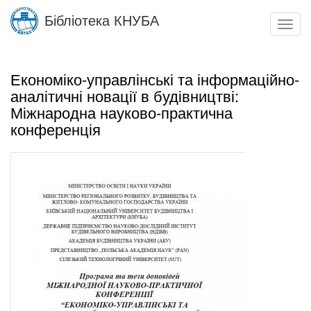
Skip
Бібліотека КНУБА
to
Toggl
main
navig
content
Економіко-управлінські та інформаційно-
аналітичні новації в будівництві:
Міжнародна науково-практична
конференція