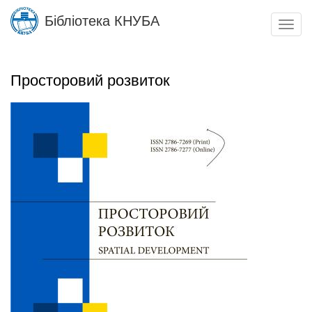
Skip
Бібліотека КНУБА
to
Toggl
main
navig
content
Просторовий розвиток