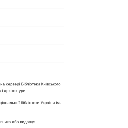
а сервері Бібліотеки Київського
і архітектури.
іональної бібліотеки України ім.
овника або видавця.