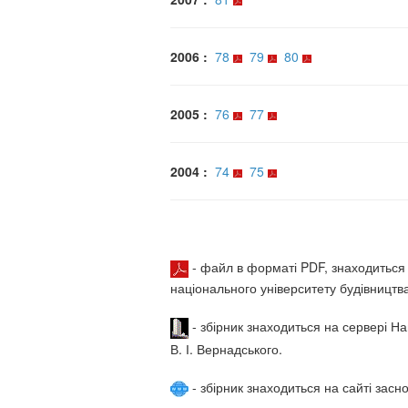
2006 :
78
79
80
2005 :
76
77
2004 :
74
75
- файл в форматі PDF, знаходиться н
національного університету будівництва 
- збірник знаходиться на сервері Нац
В. І. Вернадського.
- збірник знаходиться на сайті засн