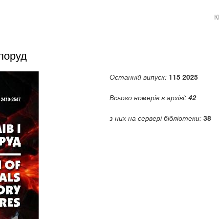
К
споруд
Останній випуск:
115 2025
Всього номерів в архіві:
42
з них на сервері бібліотеки:
38