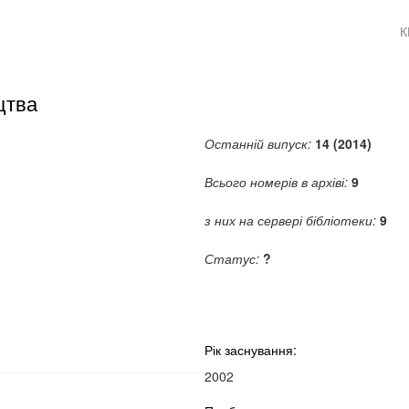
К
цтва
Останній випуск:
14 (2014)
Всього номерів в архіві:
9
з них на сервері бібліотеки:
9
Статус:
?
Рік заснування:
2002