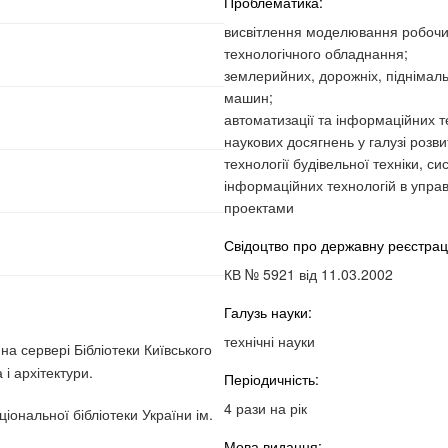
Проблематика:
висвітлення моделювання робочих
технологічного обладнання;
землерийних, дорожніх, піднімал
машин;
автоматизації та інформаційних т
наукових досягнень у галузі розви
технології будівельної техніки, с
інформаційних технологій в упра
проектами
Свідоцтво про державну реєстрац
КВ № 5921 від 11.03.2002
Галузь науки:
технічні науки
а сервері Бібліотеки Київського
і архітектури.
Періодичність:
4 рази на рік
іональної бібліотеки України ім.
Мова видання: