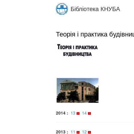
Skip
Бібліотека КНУБА
to
main
content
Теорія і практика будівни
2014 :
13
14
2013 :
11
12