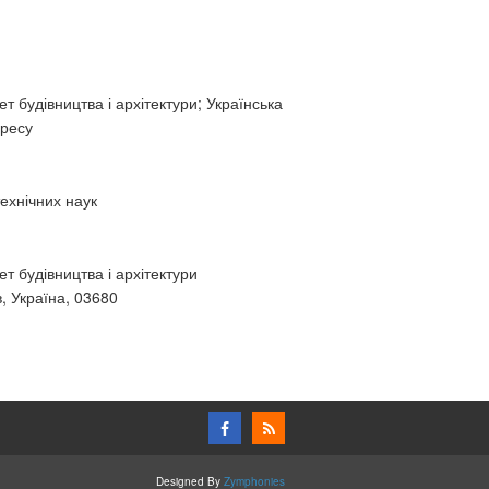
т будівництва і архітектури; Українська
гресу
технічних наук
т будівництва і архітектури
, Україна, 03680
Designed By
Zymphonies