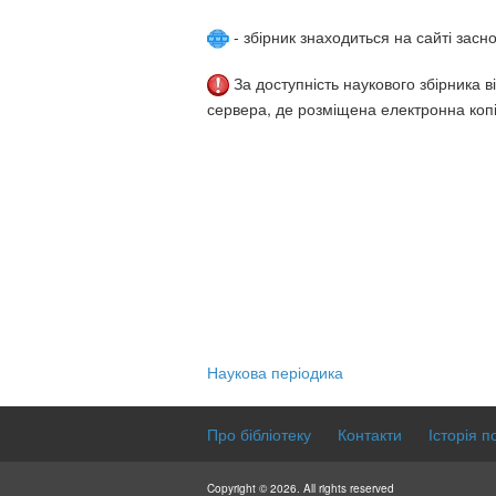
- збірник знаходиться на сайті засн
За доступність наукового збірника в
сервера, де розміщена електронна копі
Наукова періодика
Про бібліотеку
Контакти
Історія п
Copyright © 2026. All rights reserved