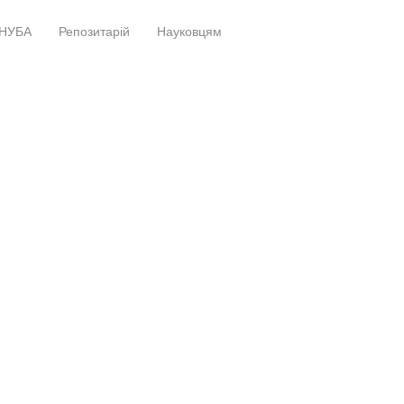
НУБА
Репозитарій
Науковцям
+
+