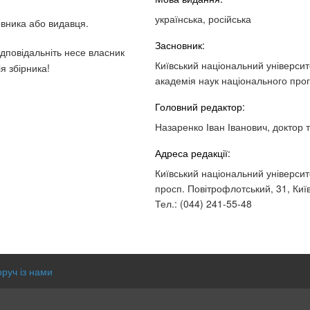
українська, російська
овника або видавця.
Засновник:
ідповідальніть несе власник
Київський національний університе
я збірника!
академія наук національного про
Головний редактор:
Назаренко Іван Іванович, доктор 
Адреса редакції:
Київський національний університе
просп. Повітрофлотський, 31, Київ
Тел.: (044) 241-55-48
оруч із нами