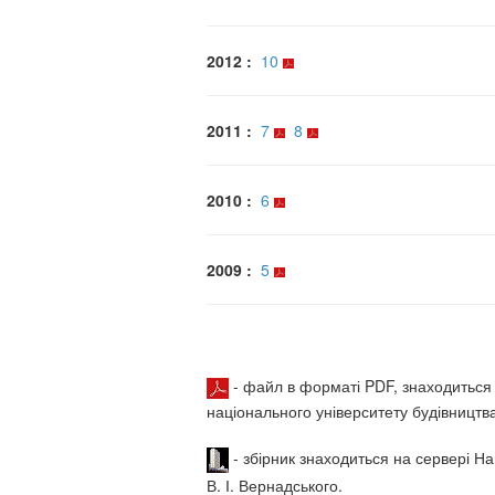
2012 :
10
2011 :
7
8
2010 :
6
2009 :
5
- файл в форматі PDF, знаходиться н
національного університету будівництва 
- збірник знаходиться на сервері Нац
В. І. Вернадського.