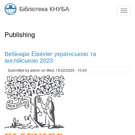
Skip
Бібліотека КНУБА
to
Toggl
main
navig
content
Publishing
Вебінари Elsevier українською та
англійською 2023
Submitted by
admin
on
Wed, 15/02/2023 - 10:40