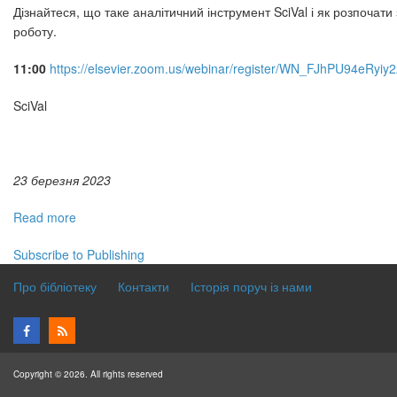
Дізнайтеся, що таке аналітичний інструмент SciVal і як розпочати
роботу.
11:00
https://elsevier.zoom.us/webinar/register/WN_FJhPU94eRyi
SciVal
23 березня 2023
Read more
about
Вебінари
Subscribe to Publishing
Elsevier
українською
Про бібліотеку
Контакти
Історія поруч із нами
та
англійською
2023
Copyright © 2026. All rights reserved