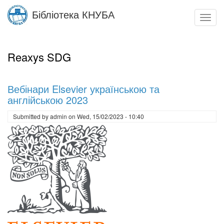
Skip
Бібліотека КНУБА
to
Toggl
main
navig
content
Reaxys SDG
Вебінари Elsevier українською та
англійською 2023
Submitted by
admin
on
Wed, 15/02/2023 - 10:40