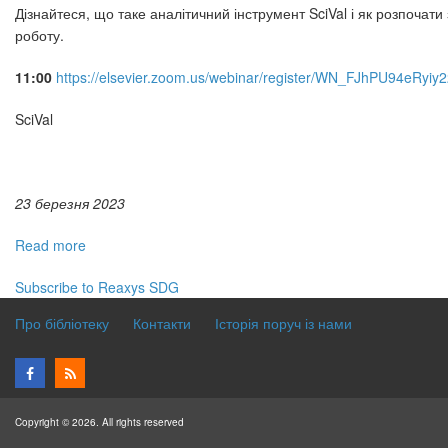
Дізнайтеся, що таке аналітичний інструмент SciVal і як розпочати
роботу.
11:00
https://elsevier.zoom.us/webinar/register/WN_FJhPU94eRyi
SciVal
23 березня 2023
Read more
about
Вебінари
Subscribe to Reaxys SDG
Elsevier
українською
Про бібліотеку
Контакти
Історія поруч із нами
та
англійською
2023
Copyright © 2026. All rights reserved