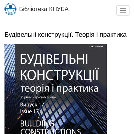
Skip
Бібліотека КНУБА
to
Toggl
main
navig
content
Будівельні конструкції. Теорія і практика