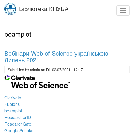
Skip
Бібліотека КНУБА
to
Toggl
main
navig
content
beamplot
Вебінари Web of Science українською.
Липень 2021
Submitted by
admin
on
Fri, 02/07/2021 - 12:17
Clarivate
Publons
beamplot
ResearcherID
ResearchGate
Google Scholar