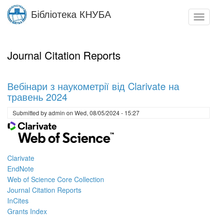
Skip
Бібліотека КНУБА
to
Toggl
main
navig
content
Journal Citation Reports
Вебінари з наукометрії від Clarivate на
травень 2024
Submitted by
admin
on
Wed, 08/05/2024 - 15:27
Clarivate
EndNote
Web of Science Core Collection
Journal Citation Reports
InCites
Grants Index