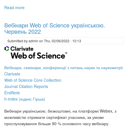
Read more
about
Наукометричні
вебінари
Вебінари Web of Science українською.
у
Червень 2022
червні
2023
Submitted by
admin
on
Thu, 02/06/2022 - 10:13
Вебінари, семінари, конференції з питань науки та наукометрії
Clarivate
Web of Science Core Collection
Journal Citation Reports
EndNote
h-index (індекс Гірша)
Вебінари українською, безкоштовні, на платформі Webex, з
можливістю отримати сертифікат учасника, за умови
прослуховування більше 90 % основного часу вебінару.