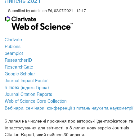
Липень 2021
Clarivate
у
Submitted by
admin
on
Fri, 02/07/2021 - 12:17
вересні
2021
Clarivate
Publons
beamplot
ResearcherID
ResearchGate
Google Scholar
Journal Impact Factor
h-index (індекс Гірша)
Journal Citation Reports
Web of Science Core Collection
Вебінари, семінари, конференції з питань науки та наукометрії
6 липня на численні прохання про авторські ідентифікатори та
їх застосування для звітності, а 8 липня нову версію Journals
Citation Report, який вийшов 30 червня.