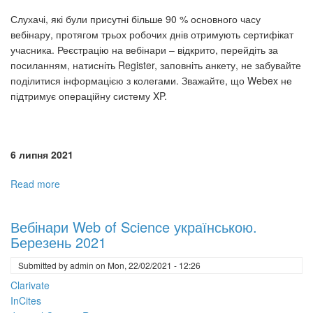
Слухачі, які були присутні більше 90 % основного часу
вебінару, протягом трьох робочих днів отримують сертифікат
учасника. Реєстрацію на вебінари – відкрито, перейдіть за
посиланням, натисніть Register, заповніть анкету, не забувайте
поділитися інформацією з колегами. Зважайте, що Webex не
підтримує операційну систему XP.
6 липня 2021
Read more
about
Вебінари
Web
Вебінари Web of Science українською.
of
Березень 2021
Science
українською.
Submitted by
admin
on
Mon, 22/02/2021 - 12:26
Липень
Clarivate
2021
InCites