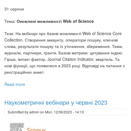
31 серпня
Тема:
Оновлені можливості Web of Science
Тези: На вебінарі про базові можливості Web of Science Core
Collection. Створення аккаунту, оператори пошуку, ключові
слова, результати пошуку та їх уточнення, збереження. Теми,
журнали, партнери, гранти. Базові метрики: цитування індекс
Гірша, імпакт фактор, Journal Citation Indicator, квартиль. Та
нові функції, що появилися в 2023 році. Відповіді на питання з
реєстраційних анкет.
Read more
about
Вебінар
Clarivate
Наукометричні вебінари у червні 2023
та
Національний
Submitted by
admin
on
Mon, 12/06/2023 - 14:13
консорціум
ORCID
у