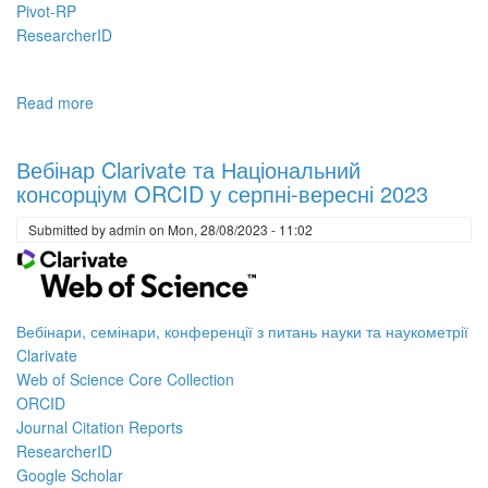
Pivot-RP
ResearcherID
Read more
about
Вебінари
з
Вебінар Clarivate та Національний
наукометрії
консорціум ORCID у серпні-вересні 2023
від
Clarivate
Submitted by
admin
on
Mon, 28/08/2023 - 11:02
на
травень
2024
Вебінари, семінари, конференції з питань науки та наукометрії
Clarivate
Web of Science Core Collection
ORCID
Journal Citation Reports
ResearcherID
Google Scholar