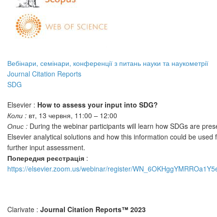
серпні-
вересні
2023
Вебінари, семінари, конференції з питань науки та наукометрії
Journal Citation Reports
SDG
Elsevier :
How to assess your input into SDG?
Коли :
вт, 13 червня, 11:00 – 12:00
Опис :
During the webinar participants will learn how SDGs are pres
Elsevier analytical solutions and how this information could be used 
further input assessment.
Попередня реєстрація
:
https://elsevier.zoom.us/webinar/register/WN_6OKHggYMRROa1Y
Clarivate :
Journal Citation Reports™ 2023