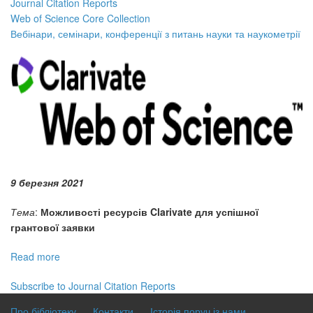
Journal Citation Reports
Web of Science Core Collection
Вебінари, семінари, конференції з питань науки та наукометрії
9 березня 2021
Тема
:
Можливості ресурсів Clarivate для успішної
грантової заявки
Read more
about
Вебінари
Subscribe to Journal Citation Reports
Web
of
Про бібліотеку
Контакти
Історія поруч із нами