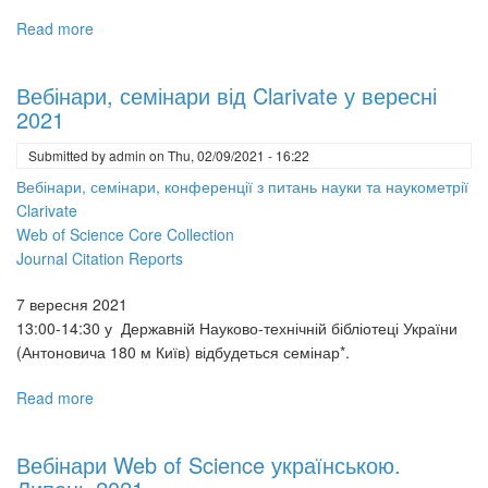
Read more
about
Вебінари
Web
Вебінари, семінари від Clarivate у вересні
of
2021
Science
українською.
Submitted by
admin
on
Thu, 02/09/2021 - 16:22
Червень
Вебінари, семінари, конференції з питань науки та наукометрії
2022
Clarivate
Web of Science Core Collection
Journal Citation Reports
7 вересня 2021
13:00-14:30 у Державній Науково-технічній бібліотеці України
(Антоновича 180 м Київ) відбудеться семінар*.
Read more
about
Вебінари,
семінари
Вебінари Web of Science українською.
від