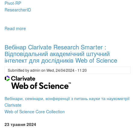
Pivot-RP
ResearcherID
Read more
about
Вебінари
з
Вебінар Clarivate Research Smarter :
наукометрії
Відповідальний академічний штучний
від
інтелект для дослідників Web of Science
Clarivate
на
Submitted by
admin
on
Wed, 24/04/2024 - 11:20
травень
2024
Вебінари, семінари, конференції з питань науки та наукометрії
Clarivate
Web of Science Core Collection
23 травня 2024