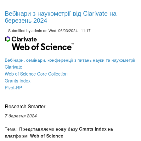
Вебінар
Clarivate
Вебінари з наукометрії від Clarivate на
Essential
березень 2024
:
Розширені
Submitted by
admin
on
Wed, 06/03/2024 - 11:17
можливості
платформи
Web
of
Вебінари, семінари, конференції з питань науки та наукометрії
Science
Clarivate
Web of Science Core Collection
Grants Index
Pivot-RP
Research Smarter
7 березня 2024
Тема:
Представляємо нову базу Grants Index на
платформі Web of Science