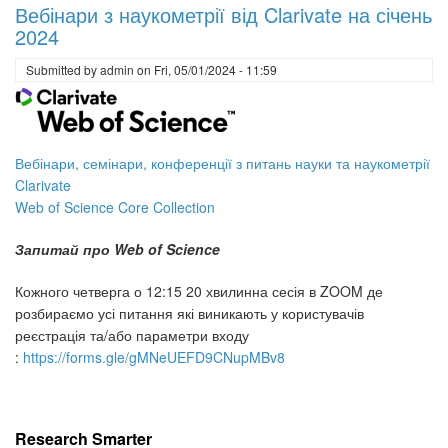
Вебінари з наукометрії від Clarivate на січень
наукометрії
2024
від
Clarivate
Submitted by
admin
on
Fri, 05/01/2024 - 11:59
на
січень
2024
Вебінари, семінари, конференції з питань науки та наукометрії
Clarivate
Web of Science Core Collection
Запитай про Web of Science
Кожного четверга о 12:15 20 хвилинна сесія в ZOOM де
розбираємо усі питання які виникають у користувачів
реєстрація та/або параметри входу
:
https://forms.gle/gMNeUEFD9CNupMBv8
Research Smarter