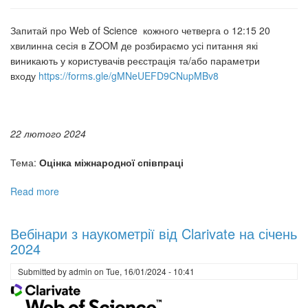
Запитай про Web of Science кожного четверга о 12:15 20
хвилинна сесія в ZOOM де розбираємо усі питання які
виникають у користувачів реєстрація та/або параметри
входу
https://forms.gle/gMNeUEFD9CNupMBv8
22 лютого 2024
Тема:
Оцінка міжнародної співпраці
Read more
about
Вебінари
з
Вебінари з наукометрії від Clarivate на січень
наукометрії
2024
від
Clarivate
Submitted by
admin
on
Tue, 16/01/2024 - 10:41
на
лютий