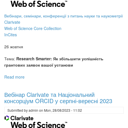
Вебінари, семінари, конференції з питань науки та наукометрії
Clarivate
Web of Science Core Collection
InCites
26 жовтня
Тема:
Research Smarter: Як збільшити успішність
грантових заявок вашої установи
Read more
about
Вебінар
з
Вебінар Clarivate та Національний
наукометрії
консорціум ORCID у серпні-вересні 2023
від
Clarivate
Submitted by
admin
on
Mon, 28/08/2023 - 11:02