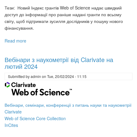
Тези: Новий Індекс грантів Web of Science надає швидкий
доступ до інформації про раніше надані гранти по всьому
світу, щоб підтримати зусилля дослідників у пошуку нового
фінансування.
Read more
about
Вебінари
з
Вебінари з наукометрії від Clarivate на
наукометрії
лютий 2024
від
Clarivate
Submitted by
admin
on
Tue, 20/02/2024 - 11:15
на
березень
2024
Вебінари, семінари, конференції з питань науки та наукометрії
Clarivate
Web of Science Core Collection
InCites