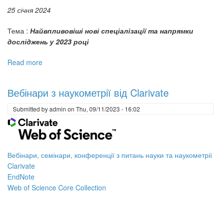
25 січня 2024
Тема :
Найвпливовіші нові спеціалізації та напрямки
досліджень у 2023 році
Read more
about
Вебінари
з
Вебінари з наукометрії від Clarivate
наукометрії
від
Submitted by
admin
on
Thu, 09/11/2023 - 16:02
Clarivate
на
січень
2024
Вебінари, семінари, конференції з питань науки та наукометрії
Clarivate
EndNote
Web of Science Core Collection