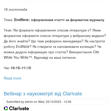
16 листопада
Тема:
EndNote: оформлення статті за форматом журналу
Тези: Які формати оформлення списків літератури є? Яким
форматом оформити список літератури у вибраному виданні?
Де його знайти? Що таке референс-менеджери? Як настроїти
роботу EndNote? Як створити та наповнювати колекцію? Чи
можна додати інформацію про статтю? Використання Cite
While You Write™. Відповіді на ваші питання.
Час
10:15–11:15
Read more
about
Вебінари
з
Вебінар з наукометрії від Clarivate
наукометрії
від
Submitted by
admin
on
Wed, 25/10/2023 - 13:06
Clarivate