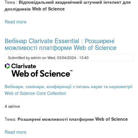
Тема :
Відповідальний академічний штучний інтелект для
дослідників Web of Science
Read more
about
Вебінар
Clarivate
Вебінар Clarivate Essential : Розширені
Research
можливості платформи Web of Science
Smarter
:
Submitted by
admin
on
Wed, 03/04/2024 - 13:40
Відповідальний
академічний
штучний
інтелект
Вебінари, семінари, конференції з питань науки та наукометрії
для
Web of Science Core Collection
дослідників
Web
4 квітня
of
Science
Тема:
Розширені можливості платформи Web of Science
Read more
about