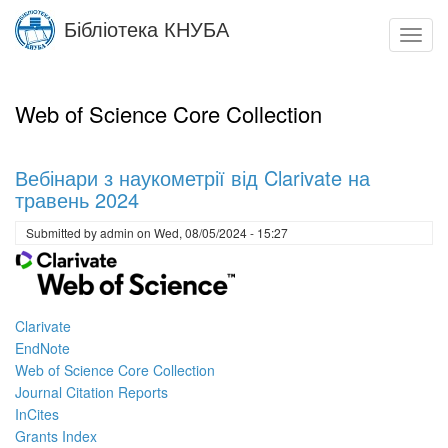
Skip
Бібліотека КНУБА
to
Toggl
main
navig
content
Web of Science Core Collection
Вебінари з наукометрії від Clarivate на
травень 2024
Submitted by
admin
on
Wed, 08/05/2024 - 15:27
Clarivate
EndNote
Web of Science Core Collection
Journal Citation Reports
InCites
Grants Index