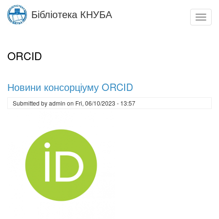
Skip
Бібліотека КНУБА
to
Toggl
main
navig
content
ORCID
Новини консорціуму ORCID
Submitted by
admin
on
Fri, 06/10/2023 - 13:57