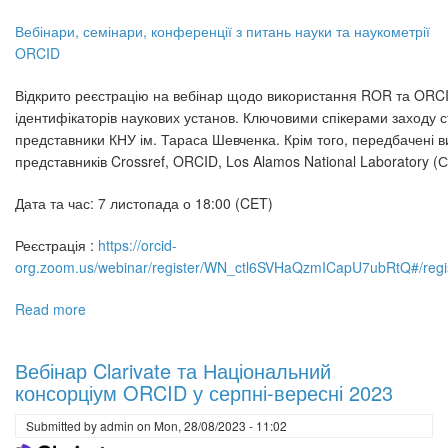
Вебінари, семінари, конференції з питань науки та наукометрії
ORCID
Відкрито реєстрацію на вебінар щодо використання ROR та ORC
ідентифікаторів наукових установ. Ключовими спікерами заходу с
представники КНУ ім. Тараса Шевченка. Крім того, передбачені в
представників Crossref, ORCID, Los Alamos National Laboratory 
Дата та час: 7 листопада о 18:00 (CET)
Реєстрація :
https://orcid-
org.zoom.us/webinar/register/WN_ctl6SVHaQzmICapU7ubRtQ#/regis
Read more
about
Новини
консорціуму
Вебінар Clarivate та Національний
ORCID
консорціум ORCID у серпні-вересні 2023
Submitted by
admin
on
Mon, 28/08/2023 - 11:02