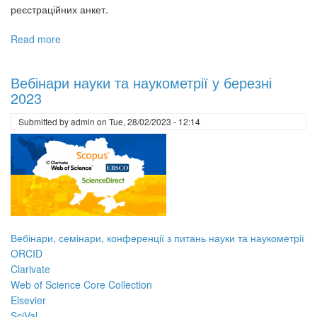
реєстраційних анкет.
Read more
about
Вебінар
Clarivate
Вебінари науки та наукометрії у березні
та
2023
Національний
консорціум
Submitted by
admin
on
Tue, 28/02/2023 - 12:14
ORCID
у
серпні-
вересні
2023
Вебінари, семінари, конференції з питань науки та наукометрії
ORCID
Clarivate
Web of Science Core Collection
Elsevier
SciVal