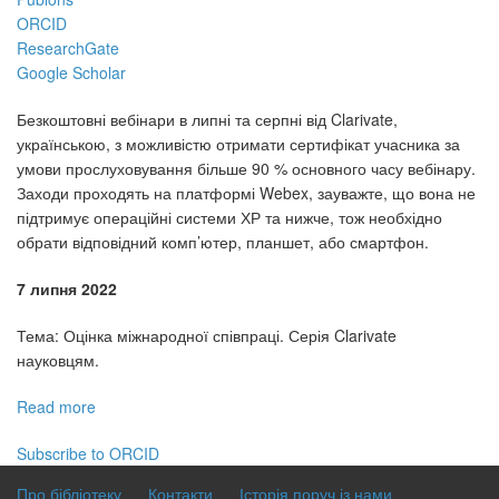
ORCID
ResearchGate
Google Scholar
Безкоштовні вебінари в липні та серпні від Clarivate,
українською, з можливістю отримати сертифікат учасника за
умови прослуховування більше 90 % основного часу вебінару.
Заходи проходять на платформі Webex, зауважте, що вона не
підтримує операційні системи ХР та нижче, тож необхідно
обрати відповідний комп’ютер, планшет, або смартфон.
7 липня 2022
Тема: Оцінка міжнародної співпраці. Серія Clarivate
науковцям.
Read more
about
Вебінари
Subscribe to ORCID
Clarivate
у
Про бібліотеку
Контакти
Історія поруч із нами