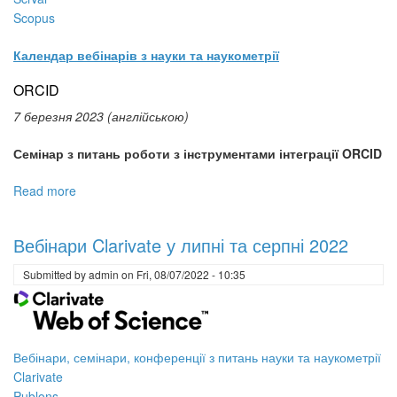
Scopus
Календар вебінарів з науки та наукометрії
ORCID
7 березня 2023 (англійською)
Семінар з питань роботи з інструментами інтеграції ORCID
Read more
about
Вебінари
науки
Вебінари Clarivate у липні та серпні 2022
та
наукометрії
Submitted by
admin
on
Fri, 08/07/2022 - 10:35
у
березні
2023
Вебінари, семінари, конференції з питань науки та наукометрії
Clarivate
Publons