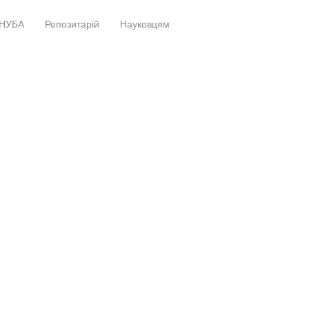
НУБА
Репозитарій
Науковцям
+
+