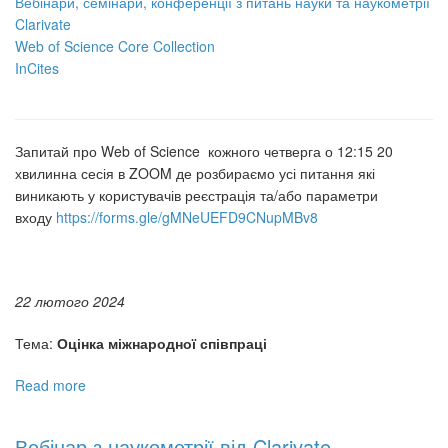
Вебінари, семінари, конференції з питань науки та наукометрії
Clarivate
Web of Science Core Collection
InCites
Запитай про Web of Science кожного четверга о 12:15 20
хвилинна сесія в ZOOM де розбираємо усі питання які
виникають у користувачів реєстрація та/або параметри
входу
https://forms.gle/gMNeUEFD9CNupMBv8
22 лютого 2024
Тема:
Оцінка міжнародної співпраці
Read more
about
Вебінари
з
Вебінар з наукометрії від Clarivate