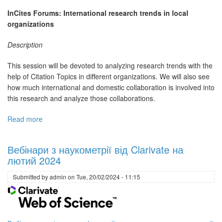
InCites Forums: International research trends in local
organizations
Description
This session will be devoted to analyzing research trends with the
help of Citation Topics in different organizations. We will also see
how much international and domestic collaboration is involved into
this research and analyze those collaborations.
Read more
about
Вебінари
з
Вебінари з наукометрії від Clarivate на
наукометрії
лютий 2024
від
Clarivate
Submitted by
admin
on
Tue, 20/02/2024 - 11:15
на
лютий
2024