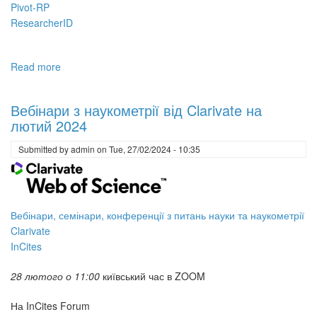
Pivot-RP
ResearcherID
Read more
about
Вебінари
з
Вебінари з наукометрії від Clarivate на
наукометрії
лютий 2024
від
Clarivate
Submitted by
admin
on
Tue, 27/02/2024 - 10:35
на
травень
2024
Вебінари, семінари, конференції з питань науки та наукометрії
Clarivate
InCites
28 лютого о 11:00
київський час в ZOOM
На InCites Forum