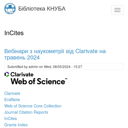
Skip
Бібліотека КНУБА
to
Toggl
main
navig
content
InCites
Вебінари з наукометрії від Clarivate на
травень 2024
Submitted by
admin
on
Wed, 08/05/2024 - 15:27
Clarivate
EndNote
Web of Science Core Collection
Journal Citation Reports
InCites
Grants Index