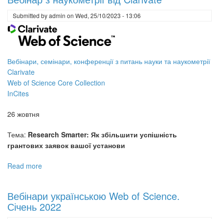
наукометрії
від
Submitted by
admin
on
Wed, 25/10/2023 - 13:06
Clarivate
на
лютий
2024
Вебінари, семінари, конференції з питань науки та наукометрії
Clarivate
Web of Science Core Collection
InCites
26 жовтня
Тема:
Research Smarter: Як збільшити успішність
грантових заявок вашої установи
Read more
about
Вебінар
з
Вебінари українською Web of Science.
наукометрії
Січень 2022
від