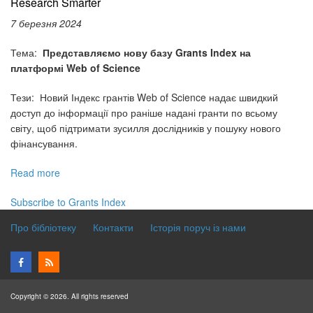
Research Smarter
7 березня 2024
Тема:
Представляємо нову базу Grants Index на
платформі Web of Science
Тези: Новий Індекс грантів Web of Science надає швидкий
доступ до інформації про раніше надані гранти по всьому
світу, щоб підтримати зусилля дослідників у пошуку нового
фінансування.
Read more
about
Вебінари
Subscribe to Grants Index
з
наукометрії
Про бібліотеку
Контакти
Історія поруч із нами
від
Clarivate
на
березень
2024
Copyright © 2026. All rights reserved