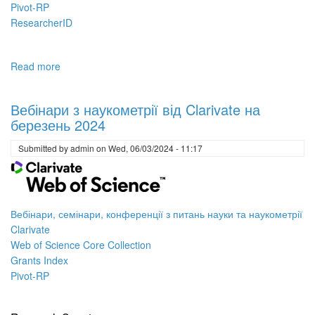
Pivot-RP
ResearcherID
Read more
about
Вебінари
з
Вебінари з наукометрії від Clarivate на
наукометрії
березень 2024
від
Clarivate
Submitted by
admin
on
Wed, 06/03/2024 - 11:17
на
травень
2024
Вебінари, семінари, конференції з питань науки та наукометрії
Clarivate
Web of Science Core Collection
Grants Index
Pivot-RP