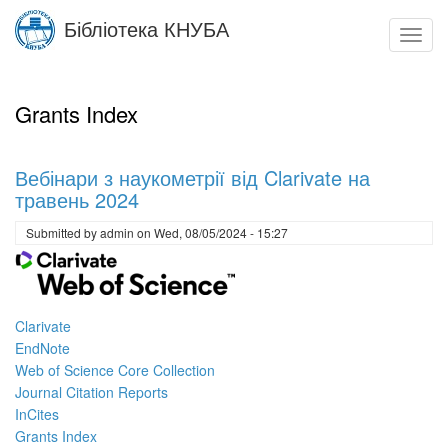
Skip
Бібліотека КНУБА
to
Toggl
main
navig
content
Grants Index
Вебінари з наукометрії від Clarivate на
травень 2024
Submitted by
admin
on
Wed, 08/05/2024 - 15:27
Clarivate
EndNote
Web of Science Core Collection
Journal Citation Reports
InCites
Grants Index