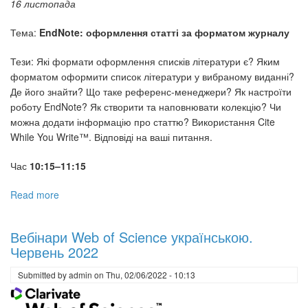
16 листопада
Тема:
EndNote: оформлення статті за форматом журналу
Тези: Які формати оформлення списків літератури є? Яким
форматом оформити список літератури у вибраному виданні?
Де його знайти? Що таке референс-менеджери? Як настроїти
роботу EndNote? Як створити та наповнювати колекцію? Чи
можна додати інформацію про статтю? Використання Cite
While You Write™. Відповіді на ваші питання.
Час
10:15–11:15
Read more
about
Вебінари
з
Вебінари Web of Science українською.
наукометрії
Червень 2022
від
Clarivate
Submitted by
admin
on
Thu, 02/06/2022 - 10:13