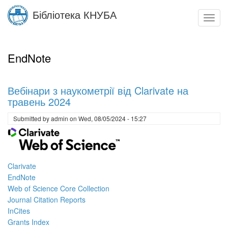
Skip
Бібліотека КНУБА
to
Toggl
main
navig
content
EndNote
Вебінари з наукометрії від Clarivate на
травень 2024
Submitted by
admin
on
Wed, 08/05/2024 - 15:27
Clarivate
EndNote
Web of Science Core Collection
Journal Citation Reports
InCites
Grants Index