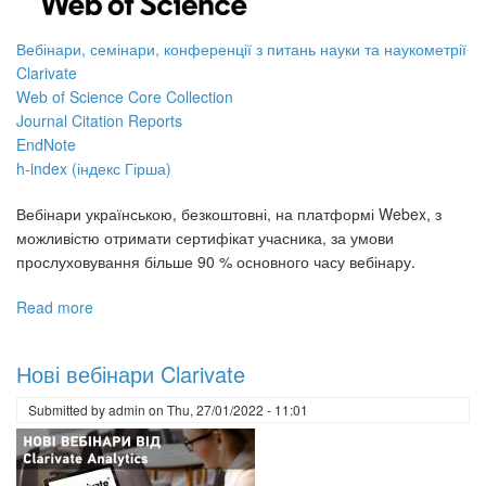
Вебінари, семінари, конференції з питань науки та наукометрії
Clarivate
Web of Science Core Collection
Journal Citation Reports
EndNote
h-index (індекс Гірша)
Вебінари українською, безкоштовні, на платформі Webex, з
можливістю отримати сертифікат учасника, за умови
прослуховування більше 90 % основного часу вебінару.
Read more
about
Вебінари
Web
Нові вебінари Clarivate
of
Science
Submitted by
admin
on
Thu, 27/01/2022 - 11:01
українською.
Червень
2022