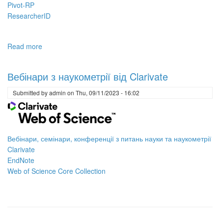
Pivot-RP
ResearcherID
Read more
about
Вебінари
з
Вебінари з наукометрії від Clarivate
наукометрії
від
Submitted by
admin
on
Thu, 09/11/2023 - 16:02
Clarivate
на
травень
2024
Вебінари, семінари, конференції з питань науки та наукометрії
Clarivate
EndNote
Web of Science Core Collection